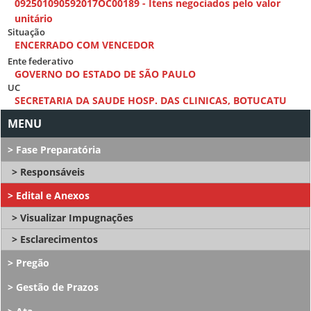
092501090592017OC00189 - Itens negociados pelo valor
unitário
Situação
ENCERRADO COM VENCEDOR
Ente federativo
GOVERNO DO ESTADO DE SÃO PAULO
UC
SECRETARIA DA SAUDE HOSP. DAS CLINICAS, BOTUCATU
Fase Preparatória
Responsáveis
Edital e Anexos
Visualizar Impugnações
Esclarecimentos
Pregão
Gestão de Prazos