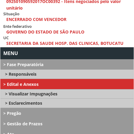
092501090592017OC00392 - Itens negociados pelo valor
unitário
Situação
ENCERRADO COM VENCEDOR
Ente federativo
GOVERNO DO ESTADO DE SÃO PAULO
UC
SECRETARIA DA SAUDE HOSP. DAS CLINICAS, BOTUCATU
Fase Preparatória
Responsáveis
Edital e Anexos
Visualizar Impugnações
Esclarecimentos
Pregão
Gestão de Prazos