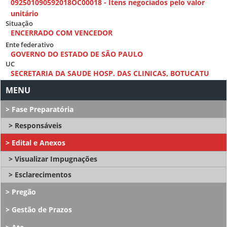
092501090592018OC00018 - Itens negociados pelo valor
unitário
Situação
ENCERRADO COM VENCEDOR
Ente federativo
GOVERNO DO ESTADO DE SÃO PAULO
UC
SECRETARIA DA SAUDE HOSP. DAS CLINICAS, BOTUCATU
Fase Preparatória
Responsáveis
Edital e Anexos
Visualizar Impugnações
Esclarecimentos
Pregão
Gestão de Prazos