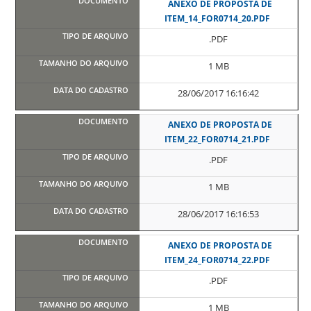
ANEXO DE PROPOSTA DE
ITEM_14_FOR0714_20.PDF
.PDF
1 MB
28/06/2017 16:16:42
ANEXO DE PROPOSTA DE
ITEM_22_FOR0714_21.PDF
.PDF
1 MB
28/06/2017 16:16:53
ANEXO DE PROPOSTA DE
ITEM_24_FOR0714_22.PDF
.PDF
1 MB