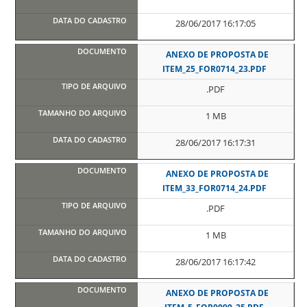
28/06/2017 16:17:05
ANEXO DE PROPOSTA DE
ITEM_25_FOR0714_23.PDF
.PDF
1 MB
28/06/2017 16:17:31
ANEXO DE PROPOSTA DE
ITEM_33_FOR0714_24.PDF
.PDF
1 MB
28/06/2017 16:17:42
ANEXO DE PROPOSTA DE