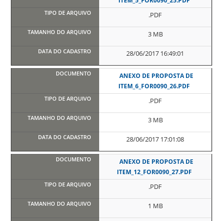
ITEM_5_FOR0090_25.PDF
.PDF
3 MB
28/06/2017 16:49:01
ANEXO DE PROPOSTA DE
ITEM_6_FOR0090_26.PDF
.PDF
3 MB
28/06/2017 17:01:08
ANEXO DE PROPOSTA DE
ITEM_12_FOR0090_27.PDF
.PDF
1 MB