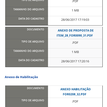
.PDF
1 MB
28/06/2017 17:19:03
ANEXO DE PROPOSTA DE
ITEM_28_FOR0090_31.PDF
.PDF
1 MB
28/06/2017 17:20:16
Anexo de Habilitação
ANEXO HABILITAÇÃO
FOR0208_32.PDF
.PDF